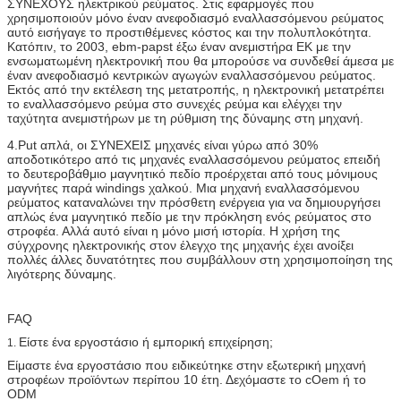
ΣΥΝΕΧΟΥΣ ηλεκτρικού ρεύματος. Στις εφαρμογές που
χρησιμοποιούν μόνο έναν ανεφοδιασμό εναλλασσόμενου ρεύματος
αυτό εισήγαγε το προστιθέμενες κόστος και την πολυπλοκότητα.
Κατόπιν, το 2003, ebm-papst έξω έναν ανεμιστήρα ΕΚ με την
ενσωματωμένη ηλεκτρονική που θα μπορούσε να συνδεθεί άμεσα με
έναν ανεφοδιασμό κεντρικών αγωγών εναλλασσόμενου ρεύματος.
Εκτός από την εκτέλεση της μετατροπής, η ηλεκτρονική μετατρέπει
το εναλλασσόμενο ρεύμα στο συνεχές ρεύμα και ελέγχει την
ταχύτητα ανεμιστήρων με τη ρύθμιση της δύναμης στη μηχανή.
4.Put απλά, οι ΣΥΝΕΧΕΙΣ μηχανές είναι γύρω από 30%
αποδοτικότερο από τις μηχανές εναλλασσόμενου ρεύματος επειδή
το δευτεροβάθμιο μαγνητικό πεδίο προέρχεται από τους μόνιμους
μαγνήτες παρά windings χαλκού. Μια μηχανή εναλλασσόμενου
ρεύματος καταναλώνει την πρόσθετη ενέργεια για να δημιουργήσει
απλώς ένα μαγνητικό πεδίο με την πρόκληση ενός ρεύματος στο
στροφέα. Αλλά αυτό είναι η μόνο μισή ιστορία. Η χρήση της
σύγχρονης ηλεκτρονικής στον έλεγχο της μηχανής έχει ανοίξει
πολλές άλλες δυνατότητες που συμβάλλουν στη χρησιμοποίηση της
λιγότερης δύναμης.
FAQ
Είστε ένα εργοστάσιο ή εμπορική επιχείρηση;
1.
Είμαστε ένα εργοστάσιο που ειδικεύτηκε στην εξωτερική μηχανή
στροφέων προϊόντων περίπου 10 έτη. Δεχόμαστε το cOem ή το
ODM