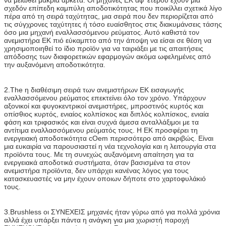
σχεδόν επίπεδη καμπύλη αποδοτικότητας που ποικίλλει σχετικά λίγο
πέρα από τη σειρά ταχύτητας, μια σειρά που δεν περιορίζεται από
τις σύγχρονες ταχύτητες ή τόσο ευαίσθητος στις διακυμάνσεις τάσης
όσο μια μηχανή εναλλασσόμενου ρεύματος. Αυτό καθιστά τον
ανεμιστήρα ΕΚ πιό εύκαμπτο από την άποψη να είσαι σε θέση να
χρησιμοποιηθεί το ίδιο προϊόν για να ταιριάξει με τις απαιτήσεις
απόδοσης των διαφορετικών εφαρμογών ακόμα ωφελημένες από
την αυξανόμενη αποδοτικότητα.
2.The η διαθέσιμη σειρά των ανεμιστήρων ΕΚ εισαγωγής
εναλλασσόμενου ρεύματος επεκτείνει όλο τον χρόνο. Υπάρχουν
αξονικοί και φυγοκεντρικοί ανεμιστήρες, μπροστινός κυρτός και
οπίσθιος κυρτός, ενιαίος κολπίσκος και διπλός κολπίσκος, ενιαία
φάση και τριφασικός και είναι συχνά άμεσα ανταλλάξιμοι με τα
αντίτιμα εναλλασσόμενου ρεύματός τους. Η ΕΚ προσφέρει τη
ενεργειακή αποδοτικότητα cOem περισσότερο από ακριβώς. Είναι
μια ευκαιρία να παρουσιαστεί η νέα τεχνολογία και η λειτουργία στα
προϊόντα τους. Με τη συνεχώς αυξανόμενη απαίτηση για τα
ενεργειακά αποδοτικά συστήματα, όταν βασισμένα τα στον
ανεμιστήρα προϊόντα, δεν υπάρχει κανένας λόγος για τους
κατασκευαστές να μην έχουν οποιων δήποτε στο χαρτοφυλάκιό
τους.
3.Brushless οι ΣΥΝΕΧΕΙΣ μηχανές ήταν γύρω από για πολλά χρόνια
αλλά έχει υπάρξει πάντα η ανάγκη για μια χωριστή παροχή