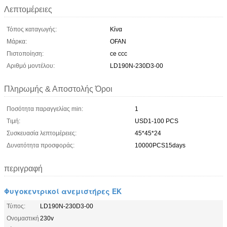
Λεπτομέρειες
Τόπος καταγωγής:
Κίνα
Μάρκα:
OFAN
Πιστοποίηση:
ce ccc
Αριθμό μοντέλου:
LD190N-230D3-00
Πληρωμής & Αποστολής Όροι
Ποσότητα παραγγελίας min:
1
Τιμή:
USD1-100 PCS
Συσκευασία λεπτομέρειες:
45*45*24
Δυνατότητα προσφοράς:
10000PCS15days
περιγραφή
Φυγοκεντρικοί ανεμιστήρες ΕΚ
Τύπος:
LD190N-230D3-00
Ονομαστική
230v