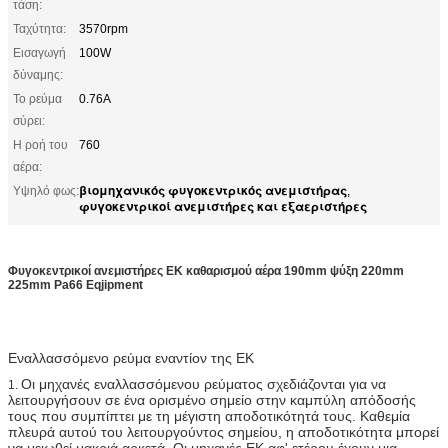
τάση:
Ταχύτητα:
3570rpm
Εισαγωγή
100W
δύναμης:
Το ρεύμα
0.76A
σύρει:
Η ροή του
760
αέρα:
βιομηχανικός φυγοκεντρικός ανεμιστήρας
Υψηλό φως:
,
φυγοκεντρικοί ανεμιστήρες και εξαεριστήρες
Φυγοκεντρικοί ανεμιστήρες ΕΚ καθαρισμού αέρα 190mm ψύξη 220mm
225mm Pa66 Eqjipment
Εναλλασσόμενο ρεύμα εναντίον της ΕΚ
Οι μηχανές εναλλασσόμενου ρεύματος σχεδιάζονται για να
1.
λειτουργήσουν σε ένα ορισμένο σημείο στην καμπύλη απόδοσής
τους που συμπίπτει με τη μέγιστη αποδοτικότητά τους. Καθεμία
πλευρά αυτού του λειτουργούντος σημείου, η αποδοτικότητα μπορεί
να μειωθεί μακριά αρκετά. Οι μηχανές ΕΚ αφ' ετέρου έχουν μια