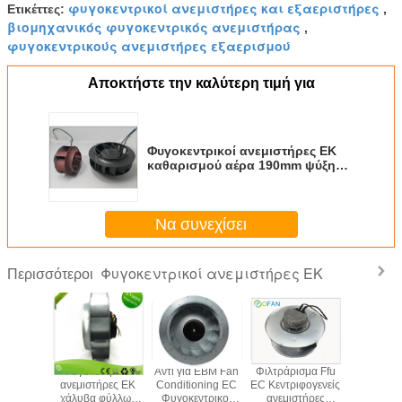
φυγοκεντρικοί ανεμιστήρες και εξαεριστήρες
Ετικέττες:
,
βιομηχανικός φυγοκεντρικός ανεμιστήρας
,
φυγοκεντρικούς ανεμιστήρες εξαερισμού
Αποκτήστε την καλύτερη τιμή για
Φυγοκεντρικοί ανεμιστήρες ΕΚ
καθαρισμού αέρα 190mm ψύξη
εξοπλισμού 220mm 225mm Pa66
Να συνεχίσει
Φυγοκεντρικοί ανεμιστήρες ΕΚ
Περισσότεροι
 Fan
Φιλτράρισμα Ffu
Ε.Κ. Μοναδικός
Χαμηλού
Το συνεχές
g EC
EC Κεντριφογενείς
αερισμός
θορύβου
ελέγχου
κοί
ανεμιστήρες
Κεντριφογενής
φυγοκεντρικοί
εναλλασσόμε