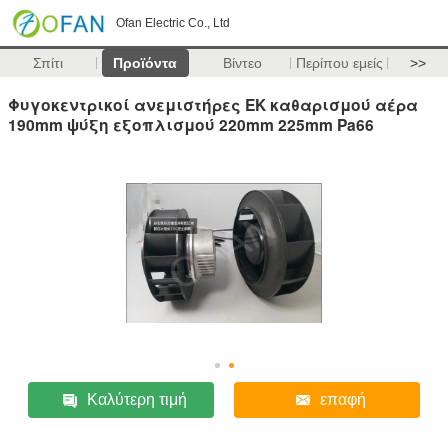
Ofan Electric Co., Ltd
Σπίτι
Προϊόντα
Βίντεο
Περίπου εμείς
>>
Φυγοκεντρικοί ανεμιστήρες ΕΚ καθαρισμού αέρα
190mm ψύξη εξοπλισμού 220mm 225mm Pa66
Καλύτερη τιμή
επαφή