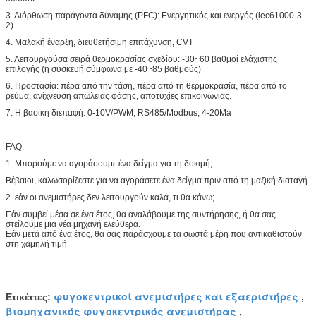
3. Διόρθωση παράγοντα δύναμης (PFC): Ενεργητικός και ενεργός (iec61000-3-
2)
4. Μαλακή έναρξη, διευθετήσιμη επιτάχυνση, CVT
5. Λειτουργούσα σειρά θερμοκρασίας σχεδίου: -30~60 βαθμοί ελάχιστης
επιλογής (η συσκευή σύμφωνα με -40~85 βαθμούς)
6. Προστασία: πέρα από την τάση, πέρα από τη θερμοκρασία, πέρα από το
ρεύμα, ανίχνευση απώλειας φάσης, αποτυχίες επικοινωνίας.
7. Η βασική διεπαφή: 0-10V/PWM, RS485/Modbus, 4-20Ma
FAQ:
1. Μπορούμε να αγοράσουμε ένα δείγμα για τη δοκιμή;
Βέβαιοι, καλωσορίζεστε για να αγοράσετε ένα δείγμα πριν από τη μαζική διαταγή.
2. εάν οι ανεμιστήρες δεν λειτουργούν καλά, τι θα κάνω;
Εάν συμβεί μέσα σε ένα έτος, θα αναλάβουμε της συντήρησης, ή θα σας
στείλουμε μια νέα μηχανή ελεύθερα.
Εάν μετά από ένα έτος, θα σας παράσχουμε τα σωστά μέρη που αντικαθιστούν
στη χαμηλή τιμή
φυγοκεντρικοί ανεμιστήρες και εξαεριστήρες
Ετικέττες:
,
βιομηχανικός φυγοκεντρικός ανεμιστήρας
,