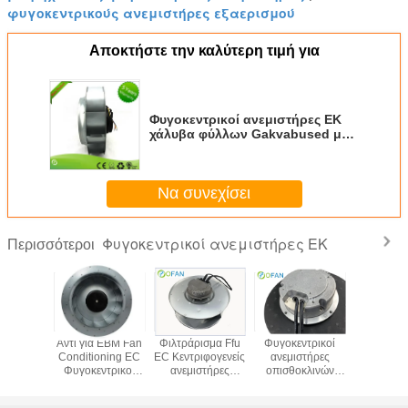
φυγοκεντρικούς ανεμιστήρες εξαερισμού
Αποκτήστε την καλύτερη τιμή για
Φυγοκεντρικοί ανεμιστήρες ΕΚ
χάλυβα φύλλων Gakvabused με
τον καθαρισμό 64W αέρα
Να συνεχίσει
Φυγοκεντρικοί ανεμιστήρες ΕΚ
Περισσότεροι
νεχές
Αντί για EBM Fan
Φιλτράρισμα Ffu
Φυγοκεντρικοί
Ε.Κ. Μον
γχου
Conditioning EC
EC Κεντριφογενείς
ανεμιστήρες
αερισ
σσόμενο
Φυγοκεντρικοί
ανεμιστήρες
οπισθοκλινών
Κεντριφ
ύμα
Ανεμιστήρες Pa66
φύλλο αλουμινίου
πτερυγίων Ec με
ανεμισ
στήρων
Βιομηχανία HVAC
310mm σε σειρά
νέα ενεργειακά
Εξωτερ