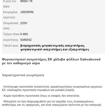
Η ροή του
950m ³ /h
αέρα:
Εκτιμημένη
1955RPM
ταχύτητα:
Ονομαστική
220V
τάση:
Τρέχον drwa:
0.48A
συχνότητας:
50/60HZ
βιομηχανικός φυγοκεντρικός ανεμιστήρας
Υψηλό φως:
,
φυγοκεντρικοί ανεμιστήρες και εξαεριστήρες
Φυγοκεντρικοί ανεμιστήρες ΕΚ χάλυβα φύλλων Gakvabused
με τον καθαρισμό αέρα
Χαρακτηριστικά γνωρίσματα
· Αντίστροφη προστασία πολικότητας χαρακτηριστικών γνωρισμάτων μηχανών
ΕΚ, κλειδωμένη προστασία στροφέων και μαλακή έναρξη.
· Καμία πρόσθετη προστασία όπως οι επαφείς δεν απαιτείται.
· Μπορέστε να προ-διαμορφωθείτε για να ταιριάξει τους συγκεκριμένους
αισθητήρες και τις εφαρμογές, και είναι παρεχόμενα πρότυπα με την εισαγωγή