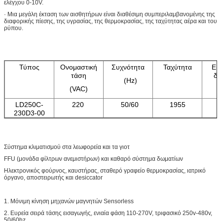
ελέγχου 0-10V.
· Μια μεγάλη έκταση των αισθητήρων είναι διαθέσιμη συμπεριλαμβανομένης της
διαφορικής πίεσης, της υγρασίας, της θερμοκρασίας, της ταχύτητας αέρα και του
ρύπου.
Τύπος
Ονομαστική
Συχνότητα
Ταχύτητα
Ει
τάση
δύ
(Hz)
(VAC)
LD250C-
220
50/60
1955
230D3-00
Σύστημα κλιματισμού στα λεωφορεία και τα γιοτ
FFU (μονάδα φίλτρων ανεμιστήρων) και καθαρό σύστημα δωματίων
Ηλεκτρονικός φούρνος, καυστήρας, σταθερό γραφείο θερμοκρασίας, ιατρικό
όργανο, αποστειρωτής και desiccator
1. Μόνιμη κίνηση μηχανών μαγνητών Sensorless
2. Ευρεία σειρά τάσης εισαγωγής, ενιαία φάση 110-270V, τριφασικό 250v-480v,
50/60hz