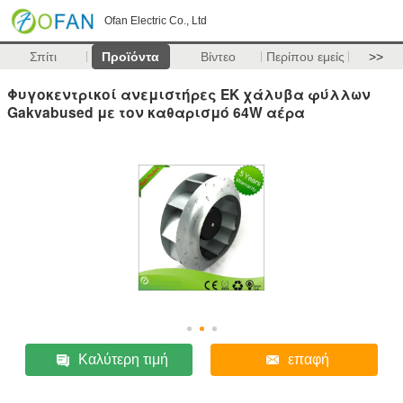
Ofan Electric Co., Ltd
Σπίτι
Προϊόντα
Βίντεο
Περίπου εμείς
>>
Φυγοκεντρικοί ανεμιστήρες ΕΚ χάλυβα φύλλων
Gakvabused με τον καθαρισμό 64W αέρα
Καλύτερη τιμή
επαφή