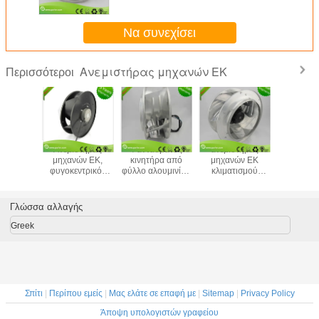
ανεμιστήρες για Refirgeration
Να συνεχίσει
Ανεμιστήρας μηχανών ΕΚ
Περισσότεροι
μοιος
Ανεμιστήρας
Φαντάσματος
ανεμιστήρας
Οπίσθιος
ήρας EBM
μηχανών ΕΚ,
κινητήρα από
μηχανών ΕΚ
ανεμισ
σύστημα
φυγοκεντρικός
φύλλο αλουμινίου
κλιματισμού
μηχανώ
ισμού
ανεμιστήρας
Βιομηχανική ΕΚ,
355mm, οπίσθια
φυγοκεν
ύ αέρα
ανεμιστήρων με
Φαντάσματος
κυρτή μεγάλη
ποσότ
0mm
τον αβούρτσιστο
εξαερισμού
ποσότητα
ανεμισ
Γλώσσα αλλαγής
ΣΥΝΕΧΉ
ανεμιστήρων
ανεμισ
ηλεκτρικό
εξάτμισης
Greek
κινητήρα
Σπίτι
|
Περίπου εμείς
|
Μας ελάτε σε επαφή με
|
Sitemap
|
Privacy Policy
Άποψη υπολογιστών γραφείου