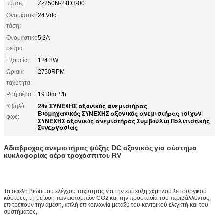
Τύπος:
ZZ250N-24D3-00
Ονομαστική
24 Vdc
τάση:
Ονομαστικό
5.2Α
ρεύμα:
Εξουσία:
124.8W
Ωριαία
2750RPM
ταχύτητα:
Ροή αέρα:
1910m ³ /h
24v ΣΥΝΕΧΗΣ αξονικός ανεμιστήρας
Υψηλό
,
Βιομηχανικός ΣΥΝΕΧΗΣ αξονικός ανεμιστήρας τοίχων
,
φως:
ΣΥΝΕΧΉΣ αξονικός ανεμιστήρας Συμβούλιο Πολιτιστικής
Συνεργασίας
Αδιάβροχος ανεμιστήρας ψύξης DC αξονικός για σύστημα
κυκλοφορίας αέρα τροχόσπιτου RV
Τα οφέλη βιώσιμου ελέγχου ταχύτητας για την επίτευξη χαμηλού λειτουργικού
κόστους, τη μείωση των εκπομπών CO2 και την προστασία του περιβάλλοντος,
επιτρέπουν την άμεση, απλή επικοινωνία μεταξύ του κεντρικού ελεγκτή και του
συστήματος,