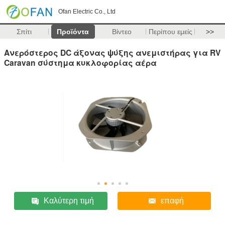
Ofan Electric Co., Ltd
Σπίτι
Προϊόντα
Βίντεο
Περίπου εμείς
>>
Ανερόστερος DC άξονας ψύξης ανεμιστήρας για RV
Caravan σύστημα κυκλοφορίας αέρα
Καλύτερη τιμή
επαφή