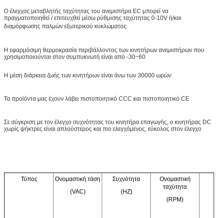
Ο έλεγχος μεταβλητής ταχύτητας του ανεμιστήρα EC μπορεί να
πραγματοποιηθεί / επιτευχθεί μέσω ρύθμισης ταχύτητας 0-10V ή/και
διαμόρφωσης παλμών εξωτερικού κυκλώματος
Η εφαρμόσιμη θερμοκρασία περιβάλλοντος των κινητήρων ανεμιστήρων που
χρησιμοποιούνται στον συμπυκνωτή είναι από -30~60
Η μέση διάρκεια ζωής των κινητήρων είναι άνω των 30000 ωρών
Τα προϊόντα μας έχουν λάβει πιστοποιητικό CCC και πιστοποιητικό CE
Σε σύγκριση με τον έλεγχο συχνότητας του κινητήρα επαγωγής, ο κινητήρας DC
χωρίς ψήκτρες είναι απλούστερος και πιο ελεγχόμενος, εύκολος στον έλεγχο
Τύπος
Ονομαστική τάση
Συχνότητα
Ονομαστική
ταχύτητα
(VAC)
(HZ)
(RPM)