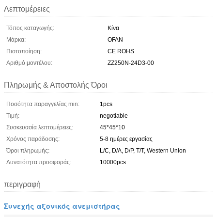
Λεπτομέρειες
Τόπος καταγωγής:
Κίνα
Μάρκα:
OFAN
Πιστοποίηση:
CE ROHS
Αριθμό μοντέλου:
ZZ250N-24D3-00
Πληρωμής & Αποστολής Όροι
Ποσότητα παραγγελίας min:
1pcs
Τιμή:
negotiable
Συσκευασία λεπτομέρειες:
45*45*10
Χρόνος παράδοσης:
5-8 ημέρες εργασίας
Όροι πληρωμής:
L/C, D/A, D/P, T/T, Western Union
Δυνατότητα προσφοράς:
10000pcs
περιγραφή
Συνεχής αξονικός ανεμιστήρας