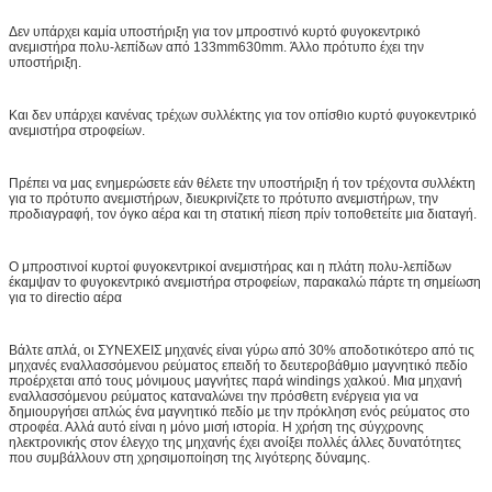
Δεν υπάρχει καμία υποστήριξη για τον μπροστινό κυρτό φυγοκεντρικό
ανεμιστήρα πολυ-λεπίδων από 133mm630mm. Άλλο πρότυπο έχει την
υποστήριξη.
Και δεν υπάρχει κανένας τρέχων συλλέκτης για τον οπίσθιο κυρτό φυγοκεντρικό
ανεμιστήρα στροφείων.
Πρέπει να μας ενημερώσετε εάν θέλετε την υποστήριξη ή τον τρέχοντα συλλέκτη
για το πρότυπο ανεμιστήρων, διευκρινίζετε το πρότυπο ανεμιστήρων, την
προδιαγραφή, τον όγκο αέρα και τη στατική πίεση πρίν τοποθετείτε μια διαταγή.
Ο μπροστινοί κυρτοί φυγοκεντρικοί ανεμιστήρας και η πλάτη πολυ-λεπίδων
έκαμψαν το φυγοκεντρικό ανεμιστήρα στροφείων, παρακαλώ πάρτε τη σημείωση
για το directio αέρα
Βάλτε απλά, οι ΣΥΝΕΧΕΙΣ μηχανές είναι γύρω από 30% αποδοτικότερο από τις
μηχανές εναλλασσόμενου ρεύματος επειδή το δευτεροβάθμιο μαγνητικό πεδίο
προέρχεται από τους μόνιμους μαγνήτες παρά windings χαλκού. Μια μηχανή
εναλλασσόμενου ρεύματος καταναλώνει την πρόσθετη ενέργεια για να
δημιουργήσει απλώς ένα μαγνητικό πεδίο με την πρόκληση ενός ρεύματος στο
στροφέα. Αλλά αυτό είναι η μόνο μισή ιστορία. Η χρήση της σύγχρονης
ηλεκτρονικής στον έλεγχο της μηχανής έχει ανοίξει πολλές άλλες δυνατότητες
που συμβάλλουν στη χρησιμοποίηση της λιγότερης δύναμης.