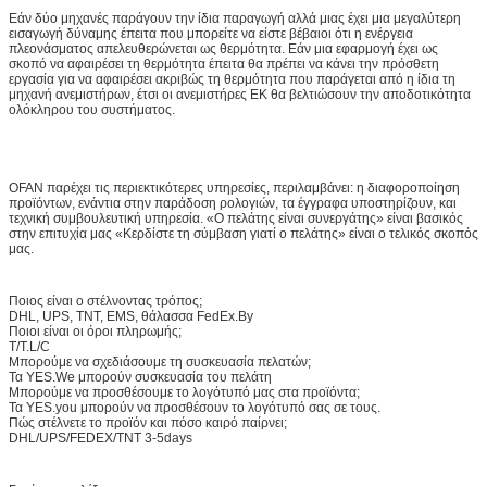
Εάν δύο μηχανές παράγουν την ίδια παραγωγή αλλά μιας έχει μια μεγαλύτερη
εισαγωγή δύναμης έπειτα που μπορείτε να είστε βέβαιοι ότι η ενέργεια
πλεονάσματος απελευθερώνεται ως θερμότητα. Εάν μια εφαρμογή έχει ως
σκοπό να αφαιρέσει τη θερμότητα έπειτα θα πρέπει να κάνει την πρόσθετη
εργασία για να αφαιρέσει ακριβώς τη θερμότητα που παράγεται από η ίδια τη
μηχανή ανεμιστήρων, έτσι οι ανεμιστήρες ΕΚ θα βελτιώσουν την αποδοτικότητα
ολόκληρου του συστήματος.
OFAN παρέχει τις περιεκτικότερες υπηρεσίες, περιλαμβάνει: η διαφοροποίηση
προϊόντων, ενάντια στην παράδοση ρολογιών, τα έγγραφα υποστηρίζουν, και
τεχνική συμβουλευτική υπηρεσία. «Ο πελάτης είναι συνεργάτης» είναι βασικός
στην επιτυχία μας «Κερδίστε τη σύμβαση γιατί ο πελάτης» είναι ο τελικός σκοπός
μας.
Ποιος είναι ο στέλνοντας τρόπος;
DHL, UPS, TNT, EMS, θάλασσα FedEx.By
Ποιοι είναι οι όροι πληρωμής;
T/T.L/C
Μπορούμε να σχεδιάσουμε τη συσκευασία πελατών;
Τα YES.We μπορούν συσκευασία του πελάτη
Μπορούμε να προσθέσουμε το λογότυπό μας στα προϊόντα;
Τα YES.you μπορούν να προσθέσουν το λογότυπό σας σε τους.
Πώς στέλνετε το προϊόν και πόσο καιρό παίρνει;
DHL/UPS/FEDEX/TNT 3-5days