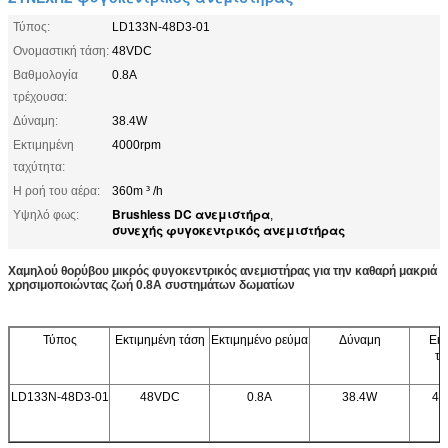
Τύπος:
LD133N-48D3-01
Ονομαστική τάση:
48VDC
Βαθμολογία
0.8A
τρέχουσα:
Δύναμη:
38.4W
Εκτιμημένη
4000rpm
ταχύτητα:
Η ροή του αέρα:
360m ³ /h
Brushless DC ανεμιστήρα
Υψηλό φως:
,
συνεχής φυγοκεντρικός ανεμιστήρας
Χαμηλού θορύβου μικρός φυγοκεντρικός ανεμιστήρας για την καθαρή μακριά
χρησιμοποιώντας ζωή 0.8A συστημάτων δωματίων
Τύπος
Εκτιμημένη τάση
Εκτιμημένο ρεύμα
Δύναμη
Εκτ
τα
LD133N-48D3-01
48VDC
0.8A
38.4W
40