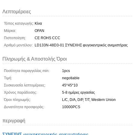
Λεπτομέρειες
Τόπος καταγωγής:
Κίνα
Μάρκα:
OFAN
Πιστοποίηση:
CE ROHS CCC
Αριθμό μοντέλου:
LD133N-48D3-01 ΣΥΝΕΧΗΣ φυγοκεντρικός ανεμιστήρας
Πληρωμής & Αποστολής Όροι
Ποσότητα παραγγελίας min:
1pcs
Τιμή:
negotiable
Συσκευασία λεπτομέρειες:
45*45*10
Χρόνος παράδοσης:
5-8 ημέρες εργασίας
Όροι πληρωμής:
L/C, D/A, D/P, T/T, Western Union
Δυνατότητα προσφοράς:
10000PCS
περιγραφή
ΣΥΝΕΧΗΣ φυγοκεντρικός ανεμιστήρας