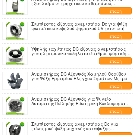
εξοπλισμό υπερηχητικού καθαρισμού,
θέρμανση και εξαερισμό
επαφή
Συμπίεστος άξονας ανεμιστήρα Dc για ψύξη
φωτιστικού κυψελού ψηφιακού UV εκτυπωτή
επαφή
Υψηλής ταχύτητας DC άξονας ανεμιστήρας
για ηλεκτρονικό ποδήλατο σταθμός φόρτισης
ντουλάπι θερμικής διάσπασης
επαφή
Ανεμιστήρας DC Αξονικός Χαμηλού Θορύβου
για Ψύξη Ερμαρίου Ελέγχου Σημάτων Μετρό
επαφή
Ανεμιστήρας DC Αξονικός για Ψυγείο
Αυτόματης Πώλησης Εσωτερική Κυκλοφορία
Αέρα Ψύξη
επαφή
Συμπίεστος άξονας ανεμιστήρας Dc για
εσωτερική ψύξη μηχανής κατάψυξης
καλλυντικών