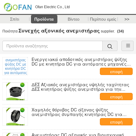
Ofan Electric Co., Ltd
Σπίτι
Προϊόντα
Βίντεο
Περίπου εμείς
>>
Συνεχής αξονικός ανεμιστήρας
Ποιότητα
supplier.
(34)
Ενεργειακά αποδοτικός ανεμιστήρας ψύξης
DC με κινητήρα DC για αυτόματες μηχανές
πώλησης
επαφή
ΔΕΣ Αξιακός ανεμιστήρας υψηλής ταχύτητας
ΔΕΣ κινητήρας ψύξης ανεμιστήρα για την
εξαγωγή θερμότητας μηχανής συγκόλλησης
επαφή
Χαμηλός θόρυβος DC άξονας ψύξης
ανεμιστήρας συμπαγής κινητήρας DC για
ιατρικό εξοπλισμό εξαερισμού εργαστηρίου
επαφή
Ανεμιστήρας DC αξονικός για βιομηχανικό