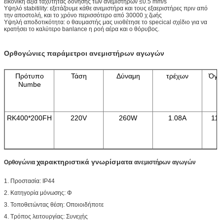
εικονική αξία ταχύτητας δόνησης των ανεμιστήρων ≤0.5 mm/s
Υψηλό stabitility: εξετάζουμε κάθε ανεμιστήρα και τους εξαεριστήρες πριν από
την αποστολή, και το χρόνο περισσότερο από 30000 χ ζωής
Υψηλή αποδοτικότητα: ο θαυμαστής μας υιοθέτησε το specical σχέδιο για να
κρατήσει το καλύτερο banlance η ροή αέρα και ο θόρυβος.
Ορθογώνιες παράμετροι ανεμιστήρων αγωγών
Πρότυπο
Τάση
Δύναμη
τρέχων
Όγκ
Numbe
RK400*200FH
220V
260W
1.08A
11
χαρακτηριστικά γνωρίσματα
Ορθογώνια
ανεμιστήρων αγωγών
1. Προστασία: IP44
2. Κατηγορία μόνωσης: Φ
3. Τοποθετώντας θέση: Οποιοιδήποτε
4. Τρόπος λειτουργίας: Συνεχής