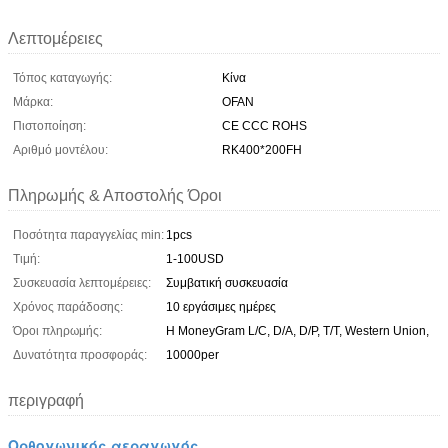
Λεπτομέρειες
Τόπος καταγωγής:
Κίνα
Μάρκα:
OFAN
Πιστοποίηση:
CE CCC ROHS
Αριθμό μοντέλου:
RK400*200FH
Πληρωμής & Αποστολής Όροι
Ποσότητα παραγγελίας min:
1pcs
Τιμή:
1-100USD
Συσκευασία λεπτομέρειες:
Συμβατική συσκευασία
Χρόνος παράδοσης:
10 εργάσιμες ημέρες
Όροι πληρωμής:
Η MoneyGram L/C, D/A, D/P, T/T, Western Union,
Δυνατότητα προσφοράς:
10000per
περιγραφή
Ορθογωνικός αεραγωγός