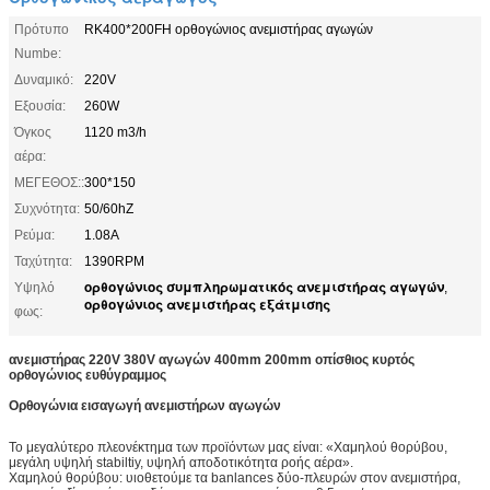
Πρότυπο
RK400*200FH ορθογώνιος ανεμιστήρας αγωγών
Numbe:
Δυναμικό:
220V
Εξουσία:
260W
Όγκος
1120 m3/h
αέρα:
ΜΕΓΕΘΟΣ::
300*150
Συχνότητα:
50/60hZ
Ρεύμα:
1.08Α
Ταχύτητα:
1390RPM
ορθογώνιος συμπληρωματικός ανεμιστήρας αγωγών
Υψηλό
,
ορθογώνιος ανεμιστήρας εξάτμισης
φως:
ανεμιστήρας 220V 380V αγωγών 400mm 200mm οπίσθιος κυρτός
ορθογώνιος ευθύγραμμος
Ορθογώνια
εισαγωγή
ανεμιστήρων αγωγών
Το μεγαλύτερο πλεονέκτημα των προϊόντων μας είναι: «Χαμηλού θορύβου,
μεγάλη υψηλή stabiltiy, υψηλή αποδοτικότητα ροής αέρα».
Χαμηλού θορύβου: υιοθετούμε τα banlances δύο-πλευρών στον ανεμιστήρα,