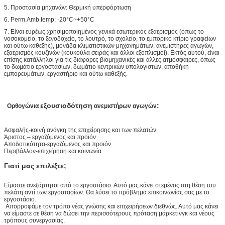
5. Προστασία μηχανών: Θερμική υπερφόρτωση
6. Perm.Amb.temp: -20°C~+50°C
7. Είναι ευρέως χρησιμοποιημένος γενικά εσωτερικός εξαερισμός (όπως το
νοσοκομείο, το ξενοδοχείο, το λουτρό, το σχολείο, το εμπορικό κτίριο γραφείων
και ούτω καθεξής), μονάδα κλιματιστικών μηχανημάτων, ανεμιστήρες αγωγών,
εξαερισμός κουζινών (κουκούλα σειράς και άλλοι εξοπλισμοί). Εκτός αυτού, είναι
επίσης κατάλληλοι για τις διάφορες βιομηχανικές και άλλες ατμόσφαιρες, όπως
το δωμάτιο εργοστασίων, δωμάτιο κεντρικών υπολογιστών, αποθήκη
εμπορευμάτων, εργαστήριο και ούτω καθεξής.
εξουσιοδότηση
:
Ορθογώνια
ανεμιστήρων αγωγών
Ασφαλής-κοινή ανάγκη της επιχείρησης και των πελατών
Άριστος – εργαζόμενος και προϊόν
Αποδοτικότητα-εργαζόμενος και προϊόν
Περιβάλλον-επιχείρηση και κοινωνία
Γιατί μας επιλέξτε;
Είμαστε ανεξάρτητοι από το εργοστάσιο. Αυτό μας κάνει στεμένος στη θέση του
πελάτη αντί των εργοστασίων. Θα λύσει το πρόβλημα επικοινωνίας σας με το
εργοστάσιο.
Απορροφάμε τον τρόπο νέας γνώσης και επιχειρήσεων διεθνώς. Αυτό μας κάνει
να είμαστε σε θέση να δώσει την περισσότερους πρόταση μάρκετινγκ και νέους
τρόπους συνεργασίας.