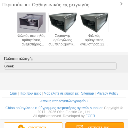
Ορθογωνικός αεραγωγός
Περισσότεροι
ηλός
Φιλικός σιωπηλός
Συμπαγής
Φιλικός
Συμπα
στήρας
ορθογώνιος
ορθογώνιος
ορθογώνιος
ανεμισ
ν Hvac
ανεμιστήρας
συμπληρωματικός
ανεμιστήρας 220v
αγωγών 
ώνιος/
αγωγών 100%
ανεμιστήρας
ανεμιστήρων
ορθογώνιος
ώνιος
Eco για το
αγωγών,
αγωγών Eco με
εξαντλ
ωματικός
νοσοκομείο,
ορθογώνιος
την υψηλή πίεση
σύστημα
Γλώσσα αλλαγής
στήρας
ξενοδοχείο,
ανεμιστήρας
αέρα
αέρ
αγωγών
αίθουσα
335m3/H
Greek
τίων
συνεδριάσεων
εξολκέων
Σπίτι
|
Περίπου εμείς
|
Μας ελάτε σε επαφή με
|
Sitemap
|
Privacy Policy
Άποψη υπολογιστών γραφείου
China ορθογώνιος ευθύγραμμος ανεμιστήρας αγωγών supplier.
Copyright ©
2017 - 2026 Ofan Electric Co., Ltd.
All rights reserved. Developed by
ECER
συζήτηση
Ζητήστε ένα