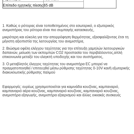
Επίπεδο ηχητικής πίεσης
65 dB
1. Καθώς ο ρότορας είναι τοποθετημένος στο εσωτερικό, ο εξωτερικός
ανεμιστήρας του ρότορα είναι πιο συμπαγής κατασκευής,
μικρότερη και εύκολη για την απορρόφηση θερμότητας, εξασφαλίζοντας έτσι τη
μέγιστη αξιοπιστία της λειτουργίας του ανεμιστήρα,
2. Βιώσιμα οφέλη ελέγχου ταχύτητας για την επίτευξη χαμηλών λειτουργικών
δαπανών, μείωση των εκπομπών CO2 προστασία του περιβάλλοντος,απλή
επικοινωνία μεταξύ του ελεγκτή υποδοχής και του συστήματος,
3. Ο μεταβλητός έλεγχος ταχύτητας του ανεμιστήρα EC μπορεί να
πραγματοποιηθεί / επιτευχθεί μέσω ρύθμισης ταχύτητας 0-10V και/ή εξωτερικής
διακυκλωτικής ρύθμισης παλμού
Εφαρμογές: ευρέως χρησιμοποιείται για καμινάδα κουζίνας, καμπαναριό,
καμπαναριό αέρα κουζίνας, καμπαναριό κουζίνας, καμπαναριό κουζίνας,
ανεμιστήρα εξαγωγής, ανεμιστήρα εξαερισμού και άλλες οικιακές συσκευές