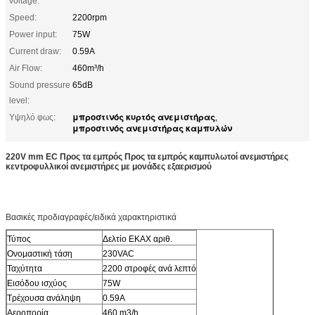
voltage:
Speed:
2200rpm
Power input:
75W
Current draw:
0.59A
Air Flow:
460m³/h
Sound pressure
65dB
level:
μπροστινός κυρτός ανεμιστήρας
Υψηλό φως:
,
μπροστινός ανεμιστήρας καμπυλών
220V mm EC Προς τα εμπρός Προς τα εμπρός καμπυλωτοί ανεμιστήρες
κεντροφυλλικοί ανεμιστήρες με μονάδες εξαερισμού
Βασικές προδιαγραφές/ειδικά χαρακτηριστικά
Τύπος
Δελτίο ΕΚΑΧ αριθ.
Ονομαστική τάση
230VAC
Ταχύτητα
2200 στροφές ανά λεπτό
Εισόδου ισχύος
75W
Τρέχουσα ανάληψη
0.59Α
Αεροπορία
460 m3/h