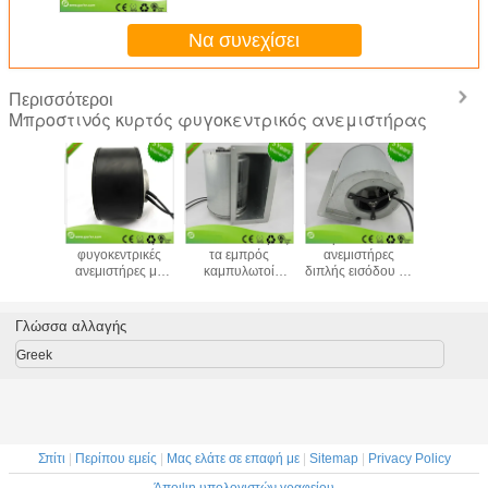
ανεμιστήρες με εξαεριστικές
μονάδες
Να συνεχίσει
Περισσότεροι
Μπροστινός κυρτός φυγοκεντρικός ανεμιστήρας
λό N
Ec Ραδιακές
Δύο είσοδο προς
Κεντροπύκνωστοι
Επενδυτέ
όσθιο
φυγοκεντρικές
τα εμπρός
ανεμιστήρες
τα εμ
φωτό
ανεμιστήρες με
καμπυλωτοί
διπλής εισόδου με
Κύκνω
ωτή DC
συστήματα
κεντροφυλλικοί
κεντρικό
κεντρι
φογενής
καθαρού
ανεμιστήρες EC με
κλιματιστικό
ανεμισ
ήρας Για
δωματίου
καθαριστή αέρα
Βιομηχα
Γλώσσα αλλαγής
ήματα
κεντρι
νωνιών
αναπνευ
Greek
0mm
133
Σπίτι
|
Περίπου εμείς
|
Μας ελάτε σε επαφή με
|
Sitemap
|
Privacy Policy