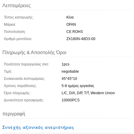
Λεπτομέρειες
Τόπος καταγωγής:
Κίνα
Μάρκα:
OFAN
Πιστοποίηση:
CE ROHS
Αριθμό μοντέλου:
ZX180N-48D3-00
Πληρωμής & Αποστολής Όροι
Ποσότητα παραγγελίας min:
1pcs
Τιμή:
negotiable
Συσκευασία λεπτομέρειες:
45*45*10
Χρόνος παράδοσης:
5-8 ημέρες εργασίας
Όροι πληρωμής:
L/C, D/A, D/P, T/T, Western Union
Δυνατότητα προσφοράς:
10000PCS
περιγραφή
Συνεχής αξονικός ανεμιστήρας