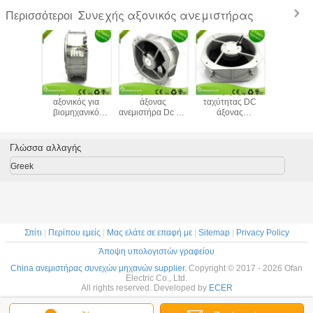
Συνεχής αξονικός ανεμιστήρας
Περισσότεροι
 θόρυβος
Ανεμιστήρας DC
Συμπίεστος
Υψηλής
Ενεργε
ας ψύξης
αξονικός για
άξονας
ταχύτητας DC
αποδοτ
στήρας
βιομηχανικό
ανεμιστήρα Dc για
άξονας
ανεμισ
αγής
εξοπλισμό
ψύξη φωτιστικού
ανεμιστήρας για
ψύξης 
ς DC για
υπερηχητικού
κυψελού
ηλεκτρονικό
κινητήρα 
εξοπλισμό
καθαρισμού,
ψηφιακού UV
ποδήλατο
αυτόμ
Γλώσσα αλλαγής
ισμού
θέρμανση και
εκτυπωτή
σταθμός φόρτισης
μηχανές 
τηρίου
εξαερισμό
ντουλάπι θερμικής
Greek
διάσπασης
Σπίτι
|
Περίπου εμείς
|
Μας ελάτε σε επαφή με
|
Sitemap
|
Privacy Policy
Άποψη υπολογιστών γραφείου
China ανεμιστήρας συνεχών μηχανών supplier.
Copyright © 2017 - 2026 Ofan
Electric Co., Ltd.
All rights reserved. Developed by
ECER