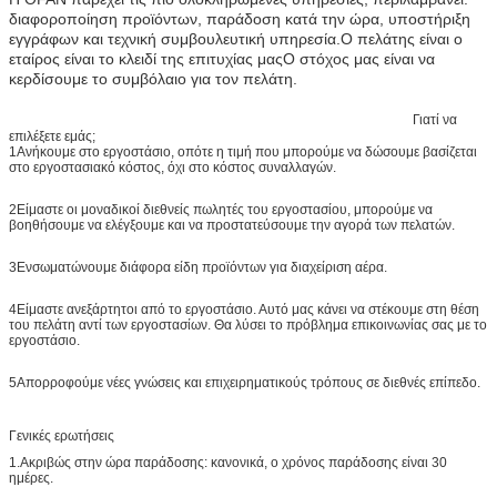
διαφοροποίηση προϊόντων, παράδοση κατά την ώρα, υποστήριξη
εγγράφων και τεχνική συμβουλευτική υπηρεσία.Ο πελάτης είναι ο
εταίρος είναι το κλειδί της επιτυχίας μαςΟ στόχος μας είναι να
κερδίσουμε το συμβόλαιο για τον πελάτη.
Γιατί να
επιλέξετε εμάς;
1Ανήκουμε στο εργοστάσιο, οπότε η τιμή που μπορούμε να δώσουμε βασίζεται
στο εργοστασιακό κόστος, όχι στο κόστος συναλλαγών.
2Είμαστε οι μοναδικοί διεθνείς πωλητές του εργοστασίου, μπορούμε να
βοηθήσουμε να ελέγξουμε και να προστατεύσουμε την αγορά των πελατών.
3Ενσωματώνουμε διάφορα είδη προϊόντων για διαχείριση αέρα.
4Είμαστε ανεξάρτητοι από το εργοστάσιο. Αυτό μας κάνει να στέκουμε στη θέση
του πελάτη αντί των εργοστασίων. Θα λύσει το πρόβλημα επικοινωνίας σας με το
εργοστάσιο.
5Απορροφούμε νέες γνώσεις και επιχειρηματικούς τρόπους σε διεθνές επίπεδο.
Γενικές ερωτήσεις
1.Ακριβώς στην ώρα παράδοσης: κανονικά, ο χρόνος παράδοσης είναι 30
ημέρες.