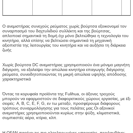
Ο ανεμιστήρας συνεχούς ρεύματος χωρίς βούρτσα εξοικονομεί τον
συναρπασμό του δαχτυλιδιού συλλέκτη και της βούρτσας,
απλοποιεί σημαντικά τη δομή.όχι μόνο βελτιώθηκε η τεχνολογία του
κινητήρα, αλλά επίσης να βελτιώσει σημαντικά τη μηχανική
αξιοπιστία της λειτουργίας του κινητήρα και να αυξήσει τη διάρκεια
ζωής
Χωρίς βούρτσα DC ανεμιστήρας χρησιμοποιούν ένα μόνιμο μαγνήτη
διέγερση, να εξαλείψει την απώλεια κινητήρα επαγωγής διέγερσης
ρεύματα, συνειδητοποιώντας τη μικρή απώλεια υψηλής απόδοσης
χαρακτηριστικά
Όντας τα κορυφαία προϊόντα της Fulihua, οι άξονες τροχούς
μπορούν να εφαρμοστούν σε διαφορετικούς χώρους εργασίας, με έξι
σειρές: A, B, C, E, F, G, εν τω μεταξύ, προσφέρουμε διάφορους
τρόπους συναρμολόγησης για τους πελάτες μας.Οι αξονικοί
ανεμιστήρες χρησιμοποιούνται κυρίως στην ψύξη, κλιματιστικά,
συμπιεστές αέρα, κτίρια, κλπ.
Η OFAN παρέχει τις πιο ολοκληρωμένες υπηρεσίες, περιλαμβάνει: