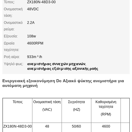
Τύπος:
ZX180N-48D3-00
Ονομαστική
48VDC
τάση:
Ονομαστικό
2.2Α
ρεύμα:
Εξουσία:
108w
Ωριαία
4600RPM
ταχύτητα:
Ροή αέρα:
933m ³ /h
ανεμιστήρας συνεχών μηχανών
Υψηλό φως:
,
ανεμιστήρας εξάτμισης αξονικής ροής
Ενεργειακή εξοικονόμηση Dc Αξιακό ψύκτης ανεμιστήρα για
αυτόματη μηχανή
Τύπος
Ονομαστική τάση
Συχνότητα
Καθορισμένη
Δ
ταχύτητα
(VAC)
(HZ)
(RPM)
ZX180N-48D3-00
48
50/60
4600