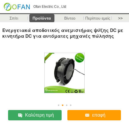
Ofan Electric Co., Ltd
Σπίτι
Προϊόντα
Βίντεο
Περίπου εμείς
>>
Ενεργειακά αποδοτικός ανεμιστήρας ψύξης DC με
κινητήρα DC για αυτόματες μηχανές πώλησης
Καλύτερη τιμή
επαφή