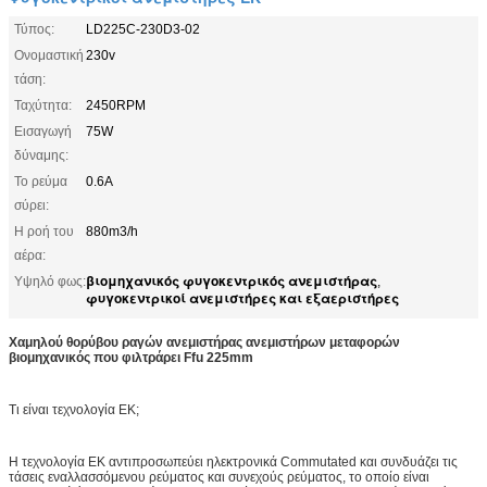
Τύπος:
LD225C-230D3-02
Ονομαστική
230v
τάση:
Ταχύτητα:
2450RPM
Εισαγωγή
75W
δύναμης:
Το ρεύμα
0.6A
σύρει:
Η ροή του
880m3/h
αέρα:
βιομηχανικός φυγοκεντρικός ανεμιστήρας
Υψηλό φως:
,
φυγοκεντρικοί ανεμιστήρες και εξαεριστήρες
Χαμηλού θορύβου ραγών ανεμιστήρας ανεμιστήρων μεταφορών
βιομηχανικός που φιλτράρει Ffu 225mm
Τι είναι τεχνολογία ΕΚ;
Η τεχνολογία ΕΚ αντιπροσωπεύει ηλεκτρονικά Commutated και συνδυάζει τις
τάσεις εναλλασσόμενου ρεύματος και συνεχούς ρεύματος, το οποίο είναι