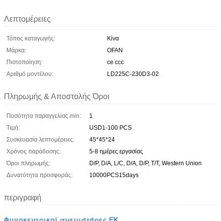
Λεπτομέρειες
Τόπος καταγωγής:
Κίνα
Μάρκα:
OFAN
Πιστοποίηση:
ce ccc
Αριθμό μοντέλου:
LD225C-230D3-02
Πληρωμής & Αποστολής Όροι
Ποσότητα παραγγελίας min:
1
Τιμή:
USD1-100 PCS
Συσκευασία λεπτομέρειες:
45*45*24
Χρόνος παράδοσης:
5-8 ημέρες εργασίας
Όροι πληρωμής:
D/P, D/A, L/C, D/A, D/P, T/T, Western Union
Δυνατότητα προσφοράς:
10000PCS15days
περιγραφή
Φυγοκεντρικοί ανεμιστήρες ΕΚ