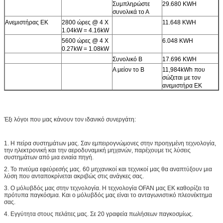
Συμπληρώστε
29.680 KWH
συνολικά το Α
Ανεμιστήρας ΕΚ
2800 ώρες @ 4 Χ
11.648 KWH
1.04kW = 4.16kW
5600 ώρες @ 4 Χ
6.048 KWH
0.27kW = 1.08kW
Συνολικό Β
17.696 KWH
Α μείον το Β
11,984kWh που
σώζεται με τον
ανεμιστήρα ΕΚ
Έξι λόγοι που μας κάνουν τον ιδανικό συνεργάτη:
1. Η πείρα συστημάτων μας. Σαν εμπειρογνώμονες στην προηγμένη τεχνολογία,
την ηλεκτρονική και την αεροδυναμική μηχανών, παρέχουμε τις λύσεις
συστημάτων από μια ενιαία πηγή.
2. Το πνεύμα εφεύρεσής μας. 60 μηχανικοί και τεχνικοί μας θα αναπτύξουν μια
λύση που ανταποκρίνεται ακριβώς στις ανάγκες σας.
3. Ο μόλυβδός μας στην τεχνολογία. Η τεχνολογία OFAN μας ΕΚ καθορίζει τα
πρότυπα παγκόσμια. Και ο μόλυβδός μας είναι το ανταγωνιστικό πλεονέκτημα
σας.
4. Εγγύτητα στους πελάτες μας. Σε 20 γραφεία πωλήσεων παγκοσμίως.