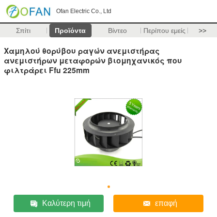
Ofan Electric Co., Ltd
Σπίτι
Προϊόντα
Βίντεο
Περίπου εμείς
>>
Χαμηλού θορύβου ραγών ανεμιστήρας
ανεμιστήρων μεταφορών βιομηχανικός που
φιλτράρει Ffu 225mm
Καλύτερη τιμή
επαφή