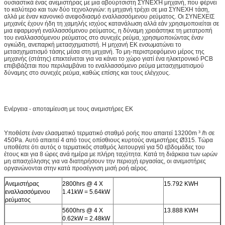
ουσιαστικά ένας ανεμιστήρας με μια αβούρτσιστη ΣΥΝΕΧΉ μηχανή, που φέρνει
το καλύτερο και των δύο τεχνολογιών: η μηχανή τρέχει σε μια ΣΥΝΕΧΗ τάση,
αλλά με έναν κανονικό ανεφοδιασμό εναλλασσόμενου ρεύματος. Οι ΣΥΝΕΧΕΙΣ
μηχανές έχουν ήδη τη χαμηλής ισχύος κατανάλωση αλλά εάν χρησιμοποιείται σε
μια εφαρμογή εναλλασσόμενου ρεύματος, η δύναμη χρειάστηκε τη μετατροπή
του εναλλασσόμενου ρεύματος στο συνεχές ρεύμα, χρησιμοποιώντας έναν
ογκώδη, ανεπαρκή μετασχηματιστή. Η μηχανή ΕΚ ενσωματώνει το
μετασχηματισμό τάσης μέσα στη μηχανή. Το μη-περιστρεφόμενο μέρος της
μηχανής (στάτης) επεκτείνεται για να κάνει το χώρο γιατί ένα ηλεκτρονικό PCB
επιβιβάζεται που περιλαμβάνει το εναλλασσόμενο ρεύμα μετασχηματισμού
δύναμης στο συνεχές ρεύμα, καθώς επίσης και τους ελέγχους.
Ενέργεια - αποταμίευση με τους ανεμιστήρες ΕΚ
Υποθέστε έναν ελασματικό τερματικό σταθμό ροής που απαιτεί 13200m ³ /h σε
450Pa. Αυτό απαιτεί 4 από τους οπίσθιους κυρτούς ανεμιστήρες Ø315. Τώρα
υποθέστε ότι αυτός ο τερματικός σταθμός λειτουργεί για 50 εβδομάδες του
έτους και για 8 ώρες ανά ημέρα με πλήρη ταχύτητα. Κατά τη διάρκεια των ωρών
μη απασχόλησης για να διατηρήσουν την περιοχή εργασίας, οι ανεμιστήρες
οργανώνονται στην κατά προσέγγιση μισή ροή αέρος.
Ανεμιστήρας
2800hrs @ 4 Χ
15.792 KWH
εναλλασσόμενου
1.41kW = 5.64kW
ρεύματος
5600hrs @ 4 Χ
13.888 KWH
0.62kW = 2.48kW