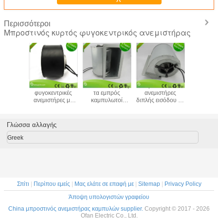
Περισσότεροι
Μπροστινός κυρτός φυγοκεντρικός ανεμιστήρας
λό N
Ec Ραδιακές
Δύο είσοδο προς
Κεντροπύκνωστοι
Επενδυτέ
όσθιο
φυγοκεντρικές
τα εμπρός
ανεμιστήρες
τα εμ
φωτό
ανεμιστήρες με
καμπυλωτοί
διπλής εισόδου με
Κύκνω
ωτή DC
συστήματα
κεντροφυλλικοί
κεντρικό
κεντρι
φογενής
καθαρού
ανεμιστήρες EC με
κλιματιστικό
ανεμισ
ήρας Για
δωματίου
καθαριστή αέρα
Βιομηχα
Γλώσσα αλλαγής
ήματα
κεντρι
νωνιών
αναπνευ
Greek
0mm
133
Σπίτι
|
Περίπου εμείς
|
Μας ελάτε σε επαφή με
|
Sitemap
|
Privacy Policy
Άποψη υπολογιστών γραφείου
China μπροστινός ανεμιστήρας καμπυλών supplier.
Copyright © 2017 - 2026
Ofan Electric Co., Ltd.