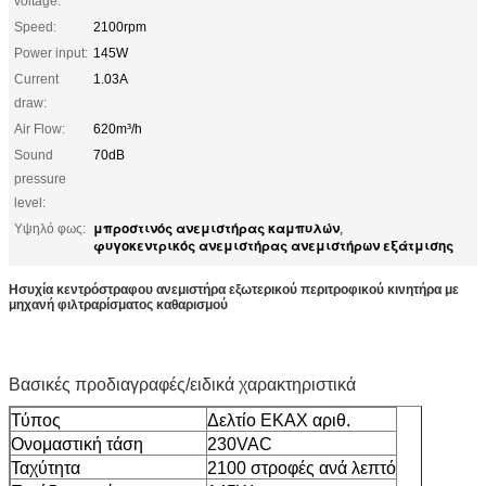
voltage:
Speed:
2100rpm
Power input:
145W
Current
1.03A
draw:
Air Flow:
620m³/h
Sound
70dB
pressure
level:
μπροστινός ανεμιστήρας καμπυλών
Υψηλό φως:
,
φυγοκεντρικός ανεμιστήρας ανεμιστήρων εξάτμισης
Ησυχία κεντρόστραφου ανεμιστήρα εξωτερικού περιτροφικού κινητήρα με
μηχανή φιλτραρίσματος καθαρισμού
Βασικές προδιαγραφές/ειδικά χαρακτηριστικά
Τύπος
Δελτίο ΕΚΑΧ αριθ.
Ονομαστική τάση
230VAC
Ταχύτητα
2100 στροφές ανά λεπτό